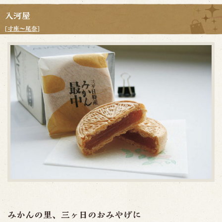
入河屋
[
寸座～尾奈
]
みかんの里、三ヶ日のおみやげに