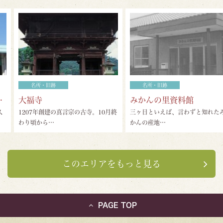
名所・旧跡
名所・旧跡
大福寺
みかんの里資料館
1207年創建の真言宗の古寺。10月終
三ヶ日といえば、言わずと知れたみ
わり頃から…
かんの産地…
このエリアをもっと見る
PAGE TOP