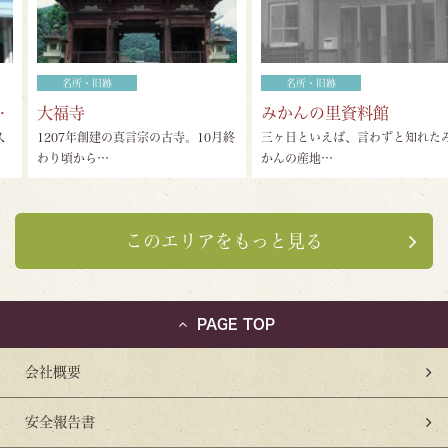
名所・旧跡
名所・旧跡
大福寺
みかんの里資料館
1207年創建の真言宗の古寺。10月終
三ヶ日といえば、言わずと知れたみ
わり頃から…
かんの産地…
このエリアをもっと見る
PAGE TOP
会社概要
安全報告書