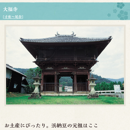
大福寺
[
寸座～尾奈
]
お土産にぴったり。浜納豆の元祖はここ