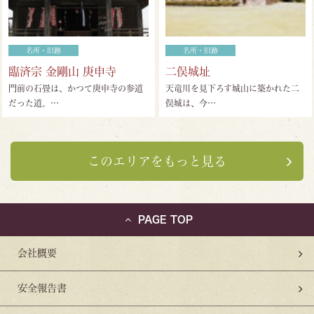
名所・旧跡
名所・旧跡
臨済宗 金剛山 庚申寺
二俣城址
門前の石畳は、かつて庚申寺の参道
天竜川を見下ろす城山に築かれた二
だった道。…
俣城は、今…
このエリアをもっと見る
PAGE TOP
会社概要
安全報告書