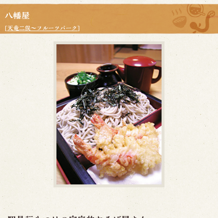
八幡屋
[
天竜二俣～フルーツパーク
]