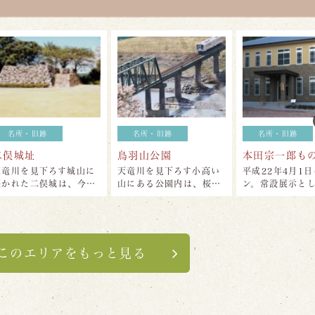
旧跡
名所・旧跡
名所・旧跡
鳥羽山公園
本田宗一郎ものづくり伝承館
見下ろす城山に
天竜川を見下ろす小高い
平成22年4月1日にオープ
二俣城は、今…
山にある公園内は、桜…
ン。常設展示として本…
このエリアをもっと見る