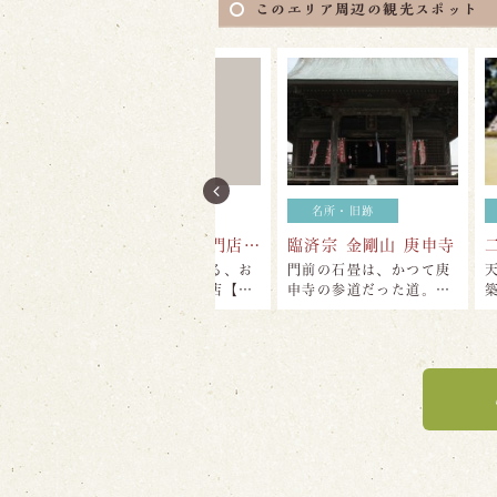
このエリア周辺の観光スポット
軽食・おみやげ
名所・旧跡
名所・
持ち帰り餃子専門店【山田幸之助】
臨済宗 金剛山 庚申寺
二俣城址
宮口駅駅舎内にある、お
門前の石畳は、かつて庚
天竜川を
持ち帰り餃子専門店【…
申寺の参道だった道。…
築かれた