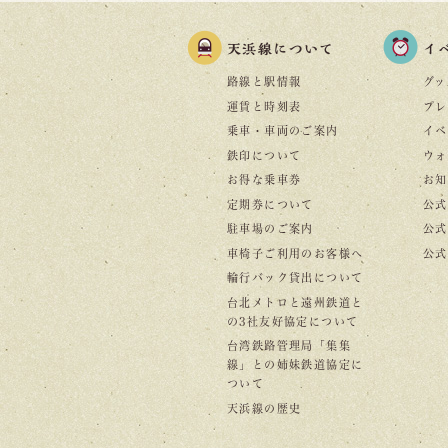
天浜線について
イ
路線と駅情報
グッ
運賃と時刻表
プレ
乗車・車両のご案内
イベ
鉄印について
ウォ
お得な乗車券
お知
定期券について
公式
駐車場のご案内
公式I
車椅子ご利用のお客様へ
公式f
輪行バック貸出について
台北メトロと遠州鉄道と
の3社友好協定について
台湾鉄路管理局「集集
線」との姉妹鉄道協定に
ついて
天浜線の歴史