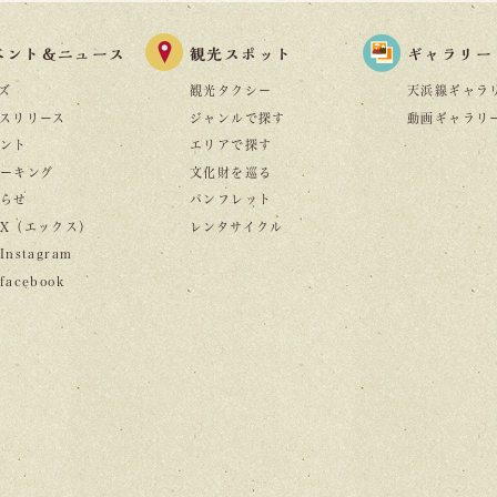
ベント＆ニュース
観光スポット
ギャラリー
ズ
観光タクシー
天浜線ギャラ
スリリース
ジャンルで探す
動画ギャラリ
ント
エリアで探す
ーキング
文化財を巡る
らせ
パンフレット
X（エックス）
レンタサイクル
nstagram
acebook