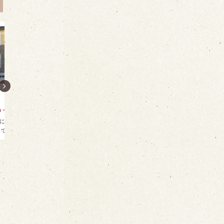
芸術
食事をする
食事をす
秋野不矩美術館
さいとうラーメン
八幡屋
磐田郡二俣町城山（現：
50年以上変わらない、あ
創業明治3
浜松市天竜区二俣町）…
っさりしていながら旨…
り盛りする