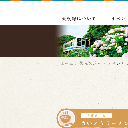
天浜線について
イベン
ホーム
>
観光スポット
>
さいと
食事をする
さいとうラーメ