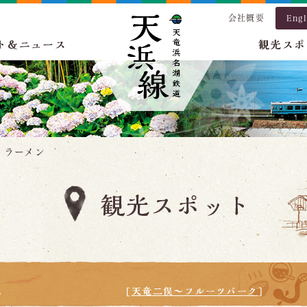
会社概要
Engl
ト＆ニュース
観光スポ
うラーメン
[
天竜二俣～フルーツパーク
]
ン